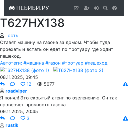
НЕБИБИ.РУ
Т627НХ138
Гость
Ставят машину на газоне за домом. Чтобы туда
проехать и встать он едет по тротуару где ходит
пешеход.
Автотеги:
#машина
#газон
#тротуар
#пешеход
08.11.2025, 09:45
12
5077
roadviper
Я понял! Это скрытый агент по озеленению. Он так
проверяет прочность газона
09.11.2025, 20:45
3
rustik