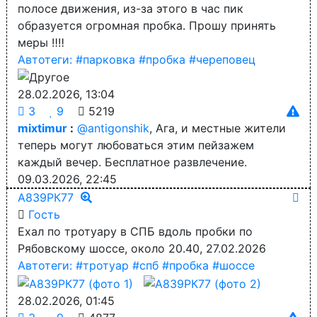
полосе движения, из-за этого в час пик
образуется огромная пробка. Прошу принять
меры ‼️‼️
Автотеги:
#парковка
#пробка
#череповец
28.02.2026, 13:04
3
9
5219
mixtimur
:
@antigonshik
, Ага, и местные жители
теперь могут любоваться этим пейзажем
каждый вечер. Бесплатное развлечение.
09.03.2026, 22:45
А839РК77
Гость
Ехал по тротуару в СПБ вдоль пробки по
Рябовскому шоссе, около 20.40, 27.02.2026
Автотеги:
#тротуар
#спб
#пробка
#шоссе
28.02.2026, 01:45