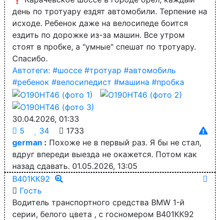
день по тротуару ездят автомобили. Терпение на
исходе. Ребенок даже на велосипеде боится
ездить по дорожке из-за машин. Все утром
стоят в пробке, а "умные" спешат по тротуару.
Спасибо.
Автотеги:
#шоссе
#тротуар
#автомобиль
#ребенок
#велосипедист
#машина
#пробка
30.04.2026, 01:33
5
34
1733
german
:
Похоже не в первый раз. Я бы не стал,
вдруг впереди выезда не окажется. Потом как
назад сдавать.
01.05.2026, 13:05
В401КК92
Гость
Водитель транспортного средства BMW 1-й
серии, белого цвета , с госномером В401КК92