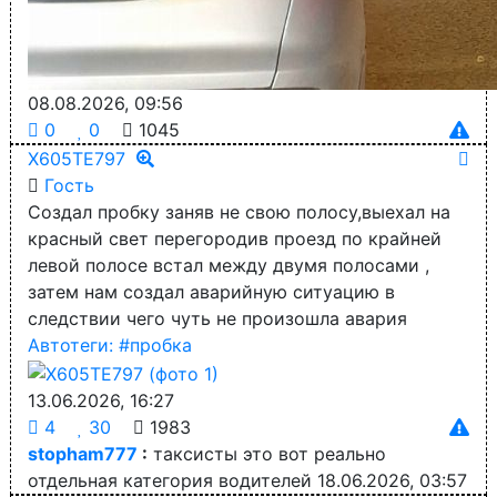
08.08.2026, 09:56
0
0
1045
Х605ТЕ797
Гость
Создал пробку заняв не свою полосу,выехал на
красный свет перегородив проезд по крайней
левой полосе встал между двумя полосами ,
затем нам создал аварийную ситуацию в
следствии чего чуть не произошла авария
Автотеги:
#пробка
13.06.2026, 16:27
4
30
1983
stopham777
:
таксисты это вот реально
отдельная категория водителей
18.06.2026, 03:57