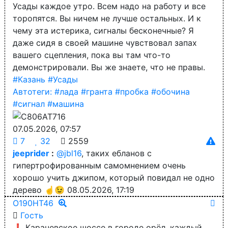
Усады каждое утро. Всем надо на работу и все
торопятся. Вы ничем не лучше остальных. И к
чему эта истерика, сигналы бесконечные? Я
даже сидя в своей машине чувствовал запах
вашего сцепления, пока вы там что-то
демонстрировали. Вы же знаете, что не правы.
#Казань
#Усады
Автотеги:
#лада
#гранта
#пробка
#обочина
#сигнал
#машина
07.05.2026, 07:57
7
32
2559
jeeprider
:
@jbl16
, таких ебланов с
гипертрофированным самомнением очень
хорошо учить джипом, который повидал не одно
дерево ☝️😉
08.05.2026, 17:19
О190НТ46
Гость
❗️ Карачевское шоссе в городе орёл, каждый