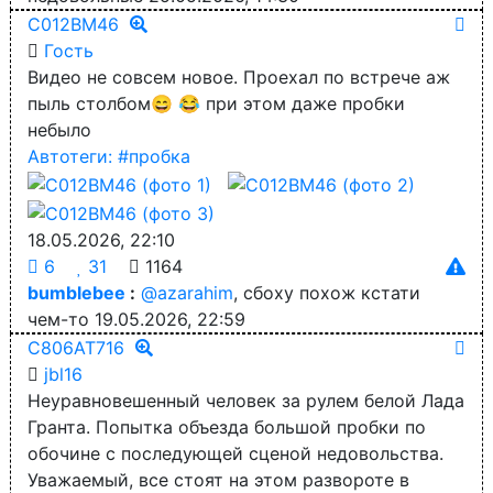
С012ВМ46
Гость
Видео не совсем новое. Проехал по встрече аж
пыль столбом😄 😂 при этом даже пробки
небыло
Автотеги:
#пробка
18.05.2026, 22:10
6
31
1164
bumblebee
:
@azarahim
, сбоху похож кстати
чем-то
19.05.2026, 22:59
С806АТ716
jbl16
Неуравновешенный человек за рулем белой Лада
Гранта. Попытка объезда большой пробки по
обочине с последующей сценой недовольства.
Уважаемый, все стоят на этом развороте в