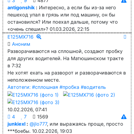
3
9
4877
antigonshik
:
Интересно, а если бы из-за него
пешеход упал в грязь или под машину, он бы
остановился? Или поехал дальше, потому что
«очень спешил»?
01.03.2026, 22:15
Е125МХ716
Аноним
Разворачиваются на сплошной, создают пробку
для других водителей. На Матюшинском тракте
в 7:32
Не хотят ехать на разворот и разворачиваются в
неположенном месте.
Автотеги:
#сплошная
#пробка
#водитель
10.02.2026, 07:41
4
7
1569
junkiexl
:
@jlo777
, или выражаясь проще, просто
***боебы.
10.02.2026, 19:03