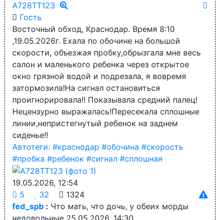
А728ТТ123
Гость
Восточный обход, Краснодар. Время 8:10
,19.05.2026г. Ехала по обочине на большой
скорости, объезжая пробку,обрызгала мне весь
салон и маленького ребенка через открытое
окно грязной водой и подрезала, я вовремя
затормозила!На сигнал остановиться
проигнорировала!! Показывала средний палец!
Нецензурно выражалась!Пересекала сплошные
линии,непристегнутый ребенок на заднем
сиденье!!
Автотеги:
#краснодар
#обочина
#скорость
#пробка
#ребенок
#сигнал
#сплошная
19.05.2026, 12:54
5
32
1324
fed_spb
:
Что мать, что дочь, у обеих морды
недовольные
25.05.2026, 14:30