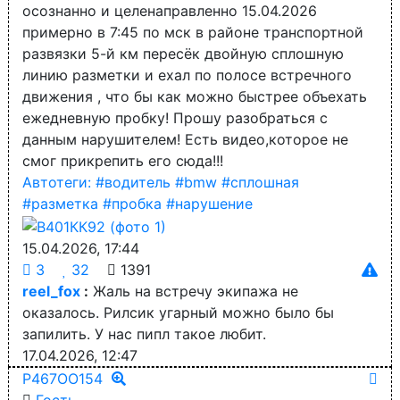
осознанно и целенаправленно 15.04.2026
примерно в 7:45 по мск в районе транспортной
развязки 5-й км пересёк двойную сплошную
линию разметки и ехал по полосе встречного
движения , что бы как можно быстрее объехать
ежедневную пробку! Прошу разобраться с
данным нарушителем! Есть видео,которое не
смог прикрепить его сюда!!!
Автотеги:
#водитель
#bmw
#сплошная
#разметка
#пробка
#нарушение
15.04.2026, 17:44
3
32
1391
reel_fox
:
Жаль на встречу экипажа не
оказалось. Рилсик угарный можно было бы
запилить. У нас пипл такое любит.
17.04.2026, 12:47
Р467ОО154