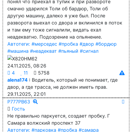
понял что приехал в тупик и при развороте
смачно ударился Толи об бардюр, Толи об
другую машину, далеко я уже был. После
разворота выехал со двора и вклинился в поток
и там ему тоже сигналили, видать ехал
неадекватно. Подозрение на опьянение.
Автотеги:
#мерседес
#пробка
#двор
#бордюр
#машина
#неадекват
#пьяный
#сигнал
24.11.2025, 08:26
4
11
5758
alena174
:
Водитель, который не понимает, где
двор, а где трасса, не должен иметь прав.
29.11.2025, 22:01
Р777РВ63
Гость
Не правильно паркуется, создает пробку. Г
Самара волжский проспект 37
Автотеги:
#парковка
#пробка
#самара