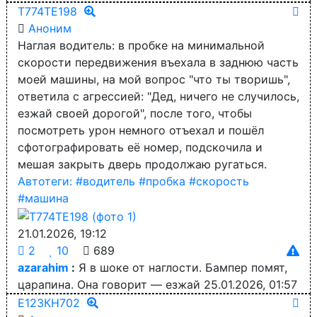
Т774ТЕ198
Аноним
Наглая водитель: в пробке на минимальной
скорости передвижения въехала в заднюю часть
моей машины, на мой вопрос "что ты творишь",
ответила с агрессией: "Дед, ничего не случилось,
езжай своей дорогой", после того, чтобы
посмотреть урон немного отъехал и пошёл
сфотографировать её номер, подскочила и
мешая закрыть дверь продолжаю ругаться.
Автотеги:
#водитель
#пробка
#скорость
#машина
21.01.2026, 19:12
2
10
689
azarahim
:
Я в шоке от наглости. Бампер помят,
царапина. Она говорит — езжай
25.01.2026, 01:57
Е123КН702