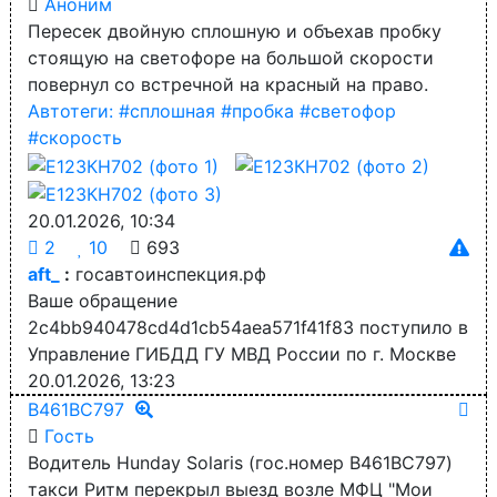
Аноним
Пересек двойную сплошную и объехав пробку
стоящую на светофоре на большой скорости
повернул со встречной на красный на право.
Автотеги:
#сплошная
#пробка
#светофор
#скорость
20.01.2026, 10:34
2
10
693
aft_
:
госавтоинспекция.рф
Ваше обращение
2c4bb940478cd4d1cb54aea571f41f83 поступило в
Управление ГИБДД ГУ МВД России по г. Москве
20.01.2026, 13:23
В461ВС797
Гость
Водитель Hunday Solaris (гос.номер В461ВС797)
такси Ритм перекрыл выезд возле МФЦ "Мои