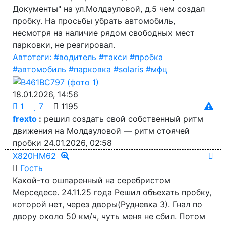
Документы" на ул.Молдауловой, д.5 чем создал
пробку. На просьбы убрать автомобиль,
несмотря на наличие рядом свободных мест
парковки, не реагировал.
Автотеги:
#водитель
#такси
#пробка
#автомобиль
#парковка
#solaris
#мфц
18.01.2026, 14:56
1
7
1195
frexto
:
решил создать свой собственный ритм
движения на Молдауловой — ритм стоячей
пробки
24.01.2026, 02:58
Х820НМ62
Гость
Какой-то ошпаренный на серебристом
Мерседесе. 24.11.25 года Решил объехать пробку,
которой нет, через дворы(Рудневка 3). Гнал по
двору около 50 км/ч, чуть меня не сбил. Потом